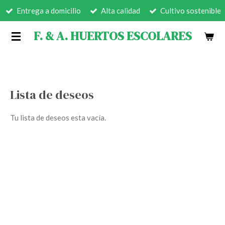
Entrega a domicilio
Alta calidad
Cultivo sostenible
Ir
al
F. & A. HUERTOS ESCOLARES
contenido
principal
Lista de deseos
Tu lista de deseos esta vacía.