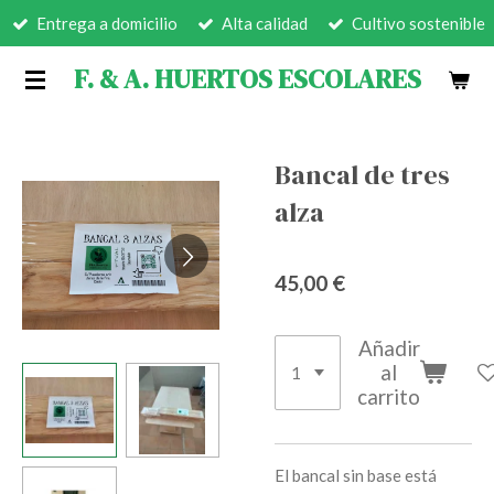
Entrega a domicilio
Alta calidad
Cultivo sostenible
Ir
al
F. & A. HUERTOS ESCOLARES
contenido
principal
Bancal de tres
alza
45,00 €
Añadir
al
carrito
El bancal sin base está