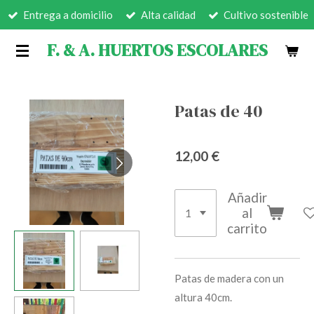
Entrega a domicilio
Alta calidad
Cultivo sostenible
Ir
al
F. & A. HUERTOS ESCOLARES
contenido
principal
Patas de 40
12,00 €
Añadir
al
carrito
Patas de madera con un
altura 40cm.